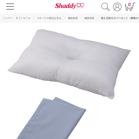
0
シャディ ギフトモール
●すべての商品を見る
繊維雑貨
繊維雑貨
洗える枕＆カバーセット（無地カ