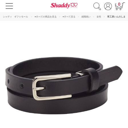
0
シャディ ギフトモール
●すべての商品を見る
●すべて見る
就職祝い
女性
革工房いんのしま 