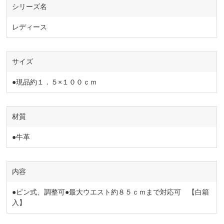
シリーズ名
レディース
サイズ
●現品約１．５×１００ｃｍ
材質
●牛革
内容
●ピン式、調整可●最大ウエスト約８５ｃｍまで対応可 【白箱
入】