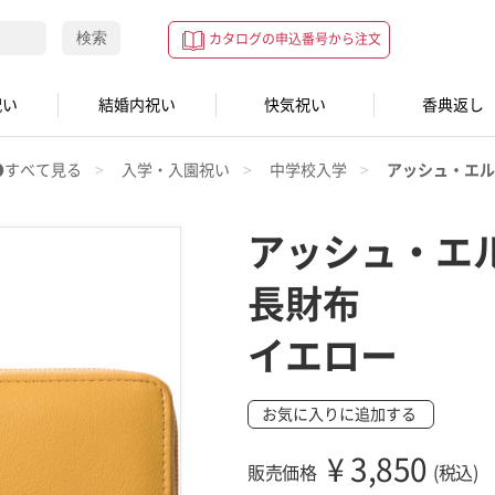
検索
カタログの申込番号から注文
祝い
結婚内祝い
快気祝い
香典返し
●すべて見る
入学・入園祝い
中学校入学
アッシュ・エル
アッシュ・エ
長財布
イエロー
お気に入りに追加する
¥
3,850
販売価格
(税込)