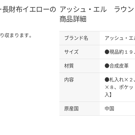
ー長財布
イエローの
アッシュ・エル ラウン
商品詳細
り収まります。
ブランド名
アッシュ・エ
サイズ
●現品約１９
材質
●合成皮革
内容
●札入れ×２
×８、ポケッ
入】
原産国
中国