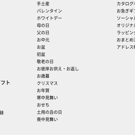
手土産
カタログ
バレンタイン
お急ぎギ
ホワイトデー
ソーシャ
母の日
オリジナ
父の日
ラッピン
お中元
おまとめ
お盆
アドレス
初盆
敬老の日
お彼岸お供え・お返し
お歳暮
ギフト
クリスマス
お年賀
寒中見舞い
おせち
土用の丑の日
録
喪中見舞い