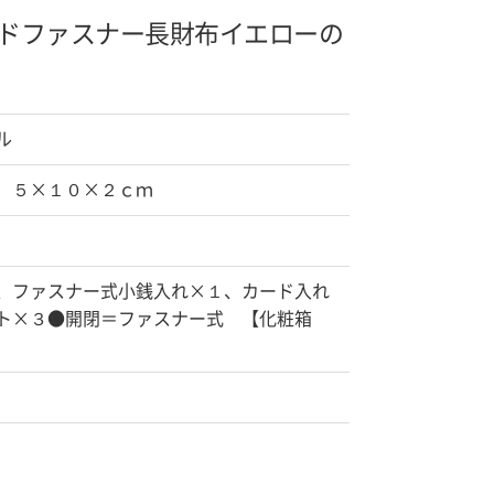
ドファスナー長財布
イエローの
ル
．５×１０×２ｃｍ
、ファスナー式小銭入れ×１、カード入れ
ト×３●開閉＝ファスナー式 【化粧箱