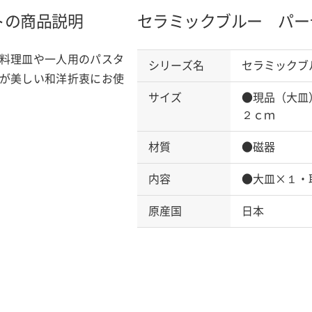
トの商品説明
セラミックブルー パー
料理皿や一人用のパスタ
シリーズ名
セラミックブ
が美しい和洋折衷にお使
サイズ
●現品（大皿
２ｃｍ
材質
●磁器
内容
●大皿×１・
原産国
日本