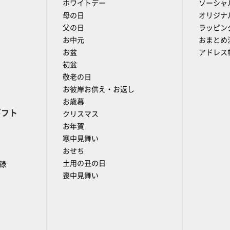
ホワイトデー
ソーシャ
母の日
オリジナ
父の日
ラッピン
お中元
おまとめ
お盆
アドレス
初盆
敬老の日
お彼岸お供え・お返し
お歳暮
ギフト
クリスマス
お年賀
寒中見舞い
おせち
土用の丑の日
録
喪中見舞い