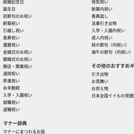
結婚記念日
快気祝い
誕生日
新築内祝い
初節句のお祝い
香典返し
新築祝い
法事引き出物
引越し祝い
入学・入園内祝い
長寿祝い
成人内祝い
還暦祝い
桃の節句（内祝い）
金婚式のお祝い
端午の節句（内祝い）
銀婚式のお祝い
その他のおすすめ
開店・開業祝い
退院祝い
引き出物
昇進祝い
お見舞い
永年勤続
お供え物
入学・入園祝い
日本全国イイもの見聞
就職祝い
退職祝い
マナー辞典
マナーにまつわるお話