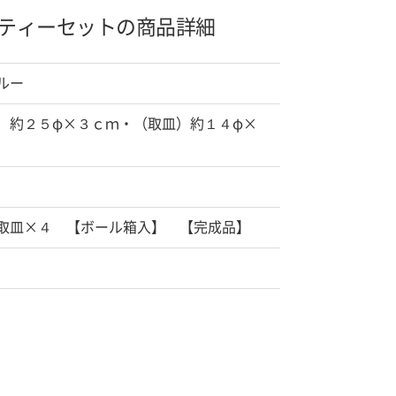
ティーセットの商品詳細
ルー
）約２５φ×３ｃｍ・（取皿）約１４φ×
取皿×４ 【ボール箱入】 【完成品】