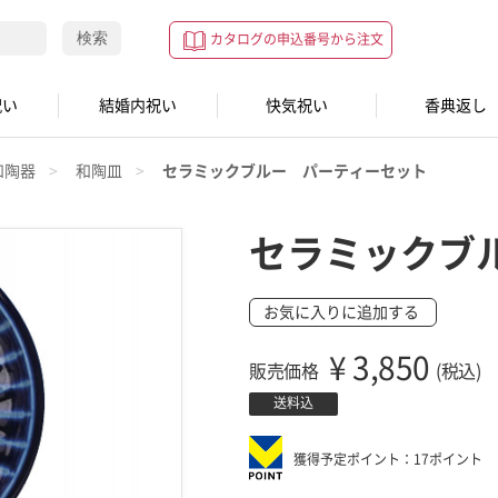
検索
カタログの申込番号から注文
祝い
結婚内祝い
快気祝い
香典返し
和陶器
和陶皿
セラミックブルー パーティーセット
セラミックブ
お気に入りに追加する
¥
3,850
販売価格
(税込)
送料込
獲得予定ポイント：17ポイント