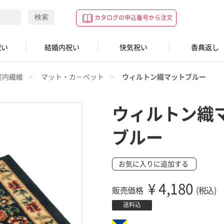
検索
カタログの申込番号から注文
祝い
結婚内祝い
快気祝い
香典返し
室内繊維
マット・カ－ペット
ウィルトン織マットブルー
ウィルトン織
ブルー
お気に入りに追加する
¥
4,180
販売価格
(税込)
送料込