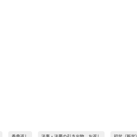
香典返し
法事・法要の引き出物、お返し
初盆（新盆