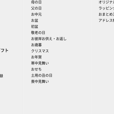
母の日
オリジナ
父の日
ラッピン
お中元
おまとめ
お盆
アドレス
初盆
敬老の日
お彼岸お供え・お返し
お歳暮
ギフト
クリスマス
お年賀
寒中見舞い
おせち
土用の丑の日
録
喪中見舞い