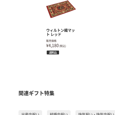
ウィルトン織マッ
ト レッド
販売価格
¥4,180
(税込)
送料込
関連ギフト特集
出産内祝い
結婚内祝い
快気祝い・快気内祝い