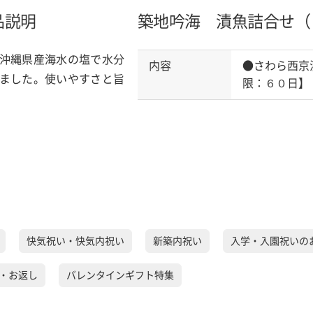
品説明
築地吟海 漬魚詰合せ（
沖縄県産海水の塩で水分
内容
●さわら西京
ました。使いやすさと旨
限：６０日】
快気祝い・快気内祝い
新築内祝い
入学・入園祝いの
・お返し
バレンタインギフト特集