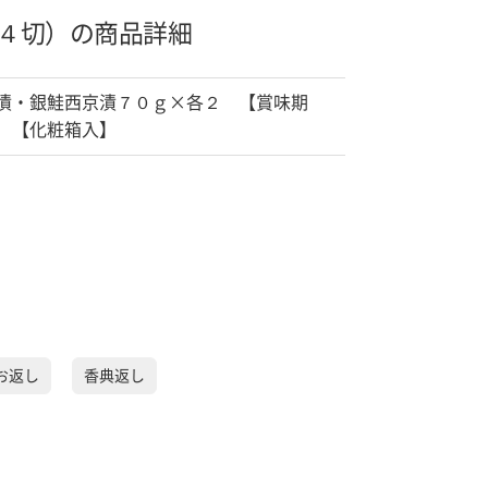
４切）の商品詳細
漬・銀鮭西京漬７０ｇ×各２ 【賞味期
 【化粧箱入】
お返し
香典返し