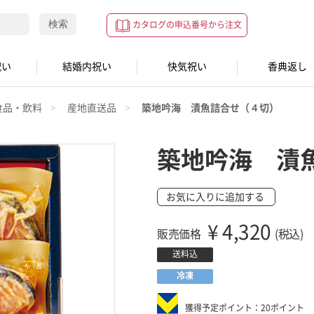
検索
カタログの申込番号から注文
祝い
結婚内祝い
快気祝い
香典返し
食品・飲料
産地直送品
築地吟海 漬魚詰合せ（４切）
築地吟海 漬
お気に入りに追加する
¥
4,320
販売価格
(税込)
送料込
冷凍
獲得予定ポイント：20ポイント