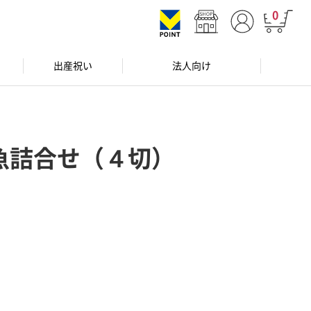
0
出産祝い
法人向け
魚詰合せ（４切）