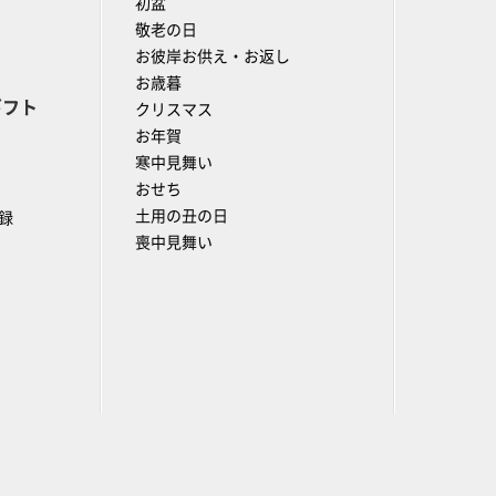
初盆
敬老の日
お彼岸お供え・お返し
お歳暮
ギフト
クリスマス
お年賀
寒中見舞い
おせち
土用の丑の日
録
喪中見舞い