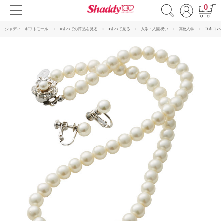
0
シャディ ギフトモール
●すべての商品を見る
●すべて見る
入学・入園祝い
高校入学
ユキコハ