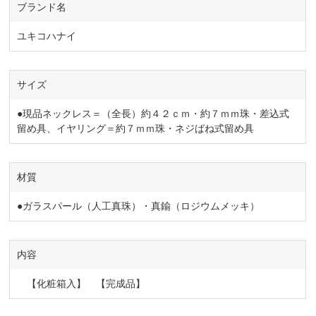
ブランド名
ユキコハナイ
サイズ
●現品ネックレス＝（全長）約４２ｃｍ・約７ｍｍ珠・差込式
留め具、イヤリング＝約７ｍｍ珠・ネジばね式留め具
材質
●ガラスパール（人工真珠）・真鍮（ロジウムメッキ）
内容
【化粧箱入】 【完成品】