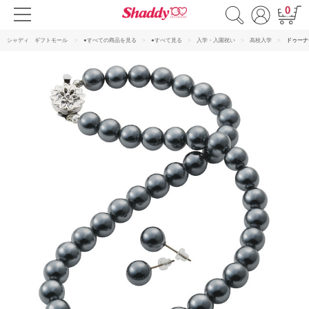
0
シャディ ギフトモール
●すべての商品を見る
●すべて見る
入学・入園祝い
高校入学
ドゥーナ