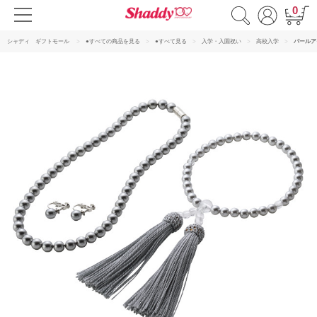
0
シャディ ギフトモール
●すべての商品を見る
●すべて見る
入学・入園祝い
高校入学
パールア