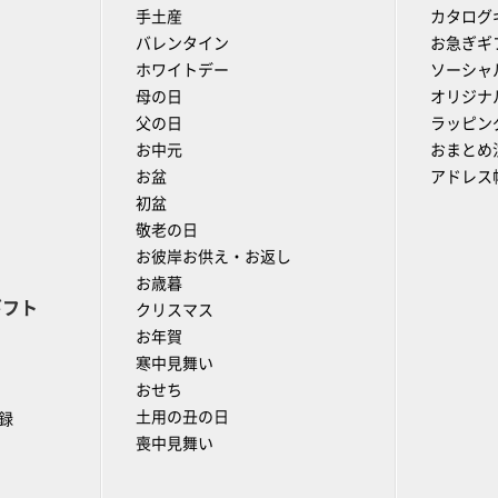
手土産
カタログ
バレンタイン
お急ぎギ
ホワイトデー
ソーシャ
母の日
オリジナ
父の日
ラッピン
お中元
おまとめ
お盆
アドレス
初盆
敬老の日
お彼岸お供え・お返し
お歳暮
ギフト
クリスマス
お年賀
寒中見舞い
おせち
土用の丑の日
録
喪中見舞い