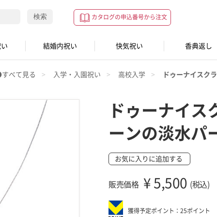
検索
カタログの申込番号から注文
祝い
結婚内祝い
快気祝い
香典返し
●すべて見る
入学・入園祝い
高校入学
ドゥーナイスクラ
ドゥーナイス
ーンの淡水パ
お気に入りに追加する
¥
5,500
販売価格
(税込)
獲得予定ポイント：25ポイント