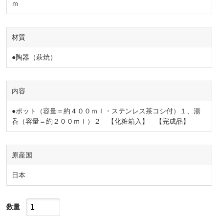
ｍ
材質
●陶器（萩焼）
内容
●ポット（容量＝約４００ｍｌ・ステンレス茶コシ付）１、湯
呑（容量＝約２００ｍｌ）２ 【化粧箱入】 【完成品】
原産国
日本
数量