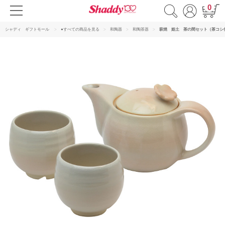
0
シャディ ギフトモール
●すべての商品を見る
和陶器
和陶茶器
萩焼 姫土 茶の間セット（茶コシ