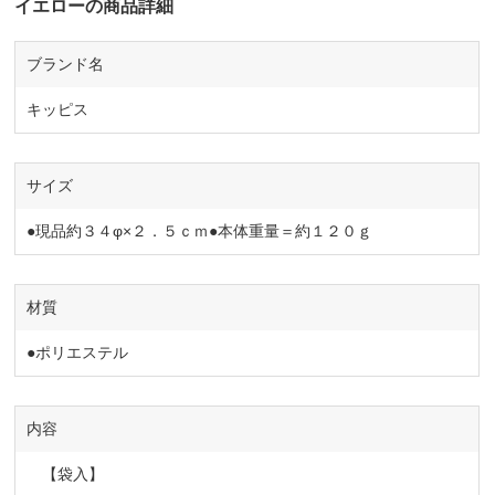
イエローの商品詳細
ブランド名
キッピス
サイズ
●現品約３４φ×２．５ｃｍ●本体重量＝約１２０ｇ
材質
●ポリエステル
内容
【袋入】