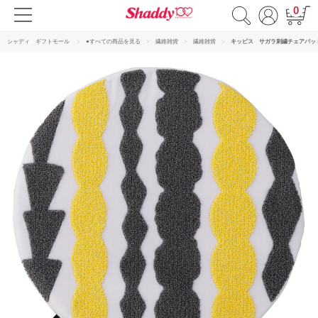
0
シャディ ギフトモール
●すべての商品を見る
繊維雑貨
繊維雑貨
キッピス サガラ刺繍チェアパッ