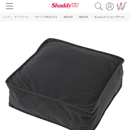
0
シャディ ギフトモール
●すべての商品を見る
繊維雑貨
繊維雑貨
ざぶとんクッションブラック