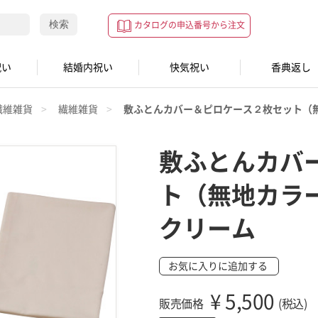
検索
カタログの申込番号から注文
祝い
結婚内祝い
快気祝い
香典返し
繊維雑貨
繊維雑貨
敷ふとんカバー＆ピロケース２枚セット（
敷ふとんカバ
ト（無地カラ
クリーム
お気に入りに追加する
¥
5,500
販売価格
(税込)