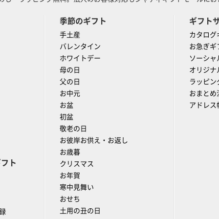
季節のギフト
ギフト
手土産
カタログ
バレンタイン
お急ぎギ
ホワイトデー
ソーシャ
母の日
オリジナ
父の日
ラッピン
お中元
おまとめ
お盆
アドレス
初盆
敬老の日
お彼岸お供え・お返し
お歳暮
ギフト
クリスマス
お年賀
寒中見舞い
おせち
土用の丑の日
録