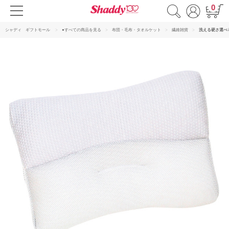
0
シャディ ギフトモール
●すべての商品を見る
布団・毛布・タオルケット
繊維雑貨
洗える硬さ選べ