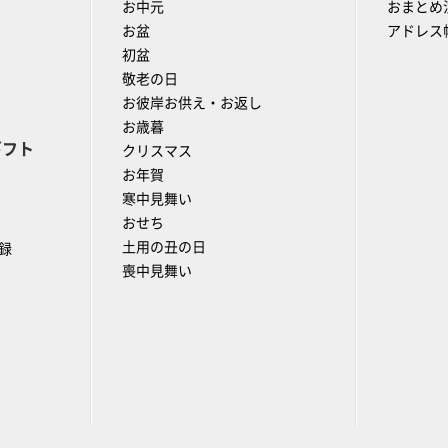
お中元
おまとめ
お盆
アドレス
初盆
敬老の日
お彼岸お供え・お返し
お歳暮
ギフト
クリスマス
お年賀
寒中見舞い
おせち
土用の丑の日
録
喪中見舞い