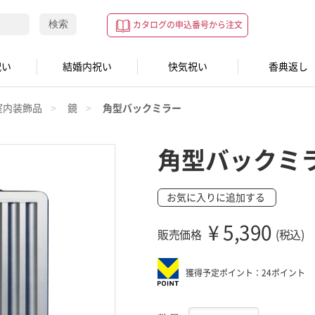
検索
カタログの申込番号から注文
祝い
結婚内祝い
快気祝い
香典返し
室内装飾品
鏡
角型バックミラー
角型バックミ
お気に入りに追加する
¥
5,390
販売価格
(税込)
獲得予定ポイント：24ポイント