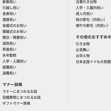
新築祝い
法事引き出物
引越し祝い
入学・入園内祝い
長寿祝い
成人内祝い
還暦祝い
桃の節句（内祝い）
金婚式のお祝い
端午の節句（内祝い）
銀婚式のお祝い
その他のおすすめ
開店・開業祝い
退院祝い
引き出物
昇進祝い
お見舞い
永年勤続
お供え物
入学・入園祝い
日本全国イイもの見聞
就職祝い
退職祝い
マナー辞典
マナーにまつわるお話
冠婚葬祭にまつわるお話
ギフトマナー辞典