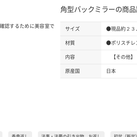
角型バックミラーの商品
確認するために美容室で
サイズ
●現品約２３
材質
●ポリスチレ
内容
【その他】
原産国
日本
香典返し
法事・法要の引き出物、お返し
初盆（新盆