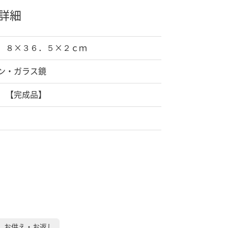
詳細
．８×３６．５×２ｃｍ
ン・ガラス鏡
 【完成品】
）お供え・お返し