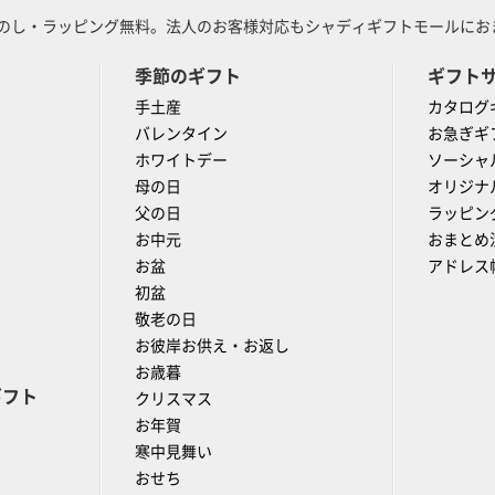
のし・ラッピング無料。法人のお客様対応もシャディギフトモールにおま
季節のギフト
ギフト
手土産
カタログ
バレンタイン
お急ぎギ
ホワイトデー
ソーシャ
母の日
オリジナ
父の日
ラッピン
お中元
おまとめ
お盆
アドレス
初盆
敬老の日
お彼岸お供え・お返し
お歳暮
ギフト
クリスマス
お年賀
寒中見舞い
おせち