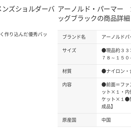
メンズショルダーバ
アーノルド・パーマー 
ッグ
ブラックの商品詳細
く作り込んだ優秀バッ
ブランド名
アーノルドパ
サイズ
●現品約３３
７８～１５０
材質
●ナイロン・
内容
●前面＝ファ
ット×１・内
ケット×１●
成品】
原産国
中国