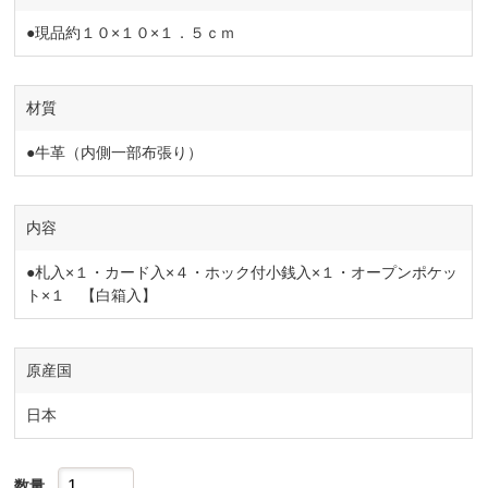
●現品約１０×１０×１．５ｃｍ
材質
●牛革（内側一部布張り）
内容
●札入×１・カード入×４・ホック付小銭入×１・オープンポケッ
ト×１ 【白箱入】
原産国
日本
数量