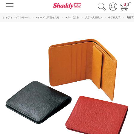
0
シャディ ギフトモール
●すべての商品を見る
●すべて見る
入学・入園祝い
中学校入学
良品工