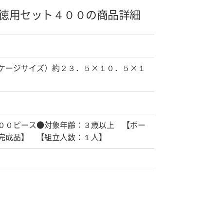
徳用セット４００の商品詳細
ケージサイズ）約２３．５×１０．５×１
００ピース●対象年齢：３歳以上 【ボー
完成品】 【組立人数：１人】