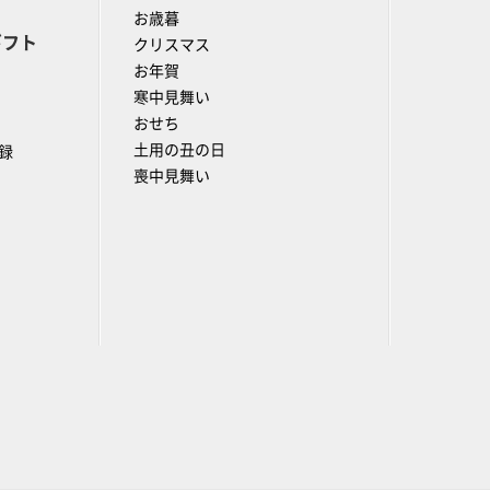
お歳暮
ギフト
クリスマス
お年賀
寒中見舞い
おせち
土用の丑の日
録
喪中見舞い