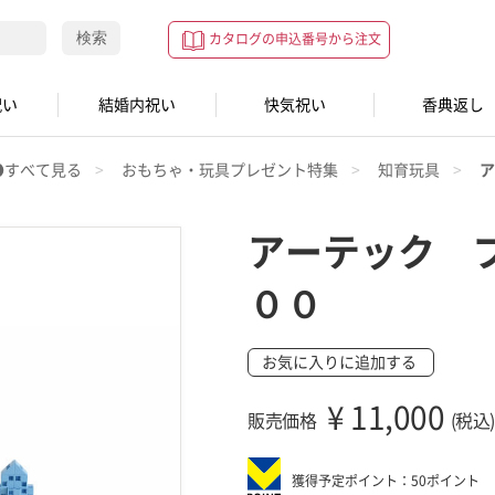
検索
カタログの申込番号から注文
祝い
結婚内祝い
快気祝い
香典返し
●すべて見る
おもちゃ・玩具プレゼント特集
知育玩具
ア
アーテック 
００
お気に入りに追加する
¥
11,000
販売価格
(税込)
獲得予定ポイント：50ポイント