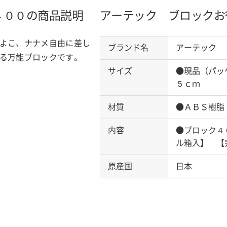
４００の商品説明
アーテック ブロックお
よこ、ナナメ自由に差し
ブランド名
アーテック
る万能ブロックです。
サイズ
●現品（パッ
５ｃｍ
材質
●ＡＢＳ樹脂
内容
●ブロック４
ル箱入】 【
原産国
日本