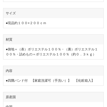
サイズ
●現品約１００×２００ｃｍ
材質
●側地＝（表）ポリエステル１００％・（裏）ポリエステル１
００％・詰めもの＝ポリエステル１００％（約０．３ｋｇ）
内容
●四隅バンド付 【家庭洗濯可（手洗い）】 【化粧箱入】
原産国
中国