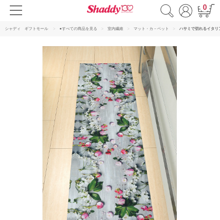
0
シャディ ギフトモール
●すべての商品を見る
室内繊維
マット・カ－ペット
ハサミで切れるイタリ