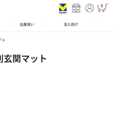
0
出産祝い
法人向け
ジュ
判玄関マット