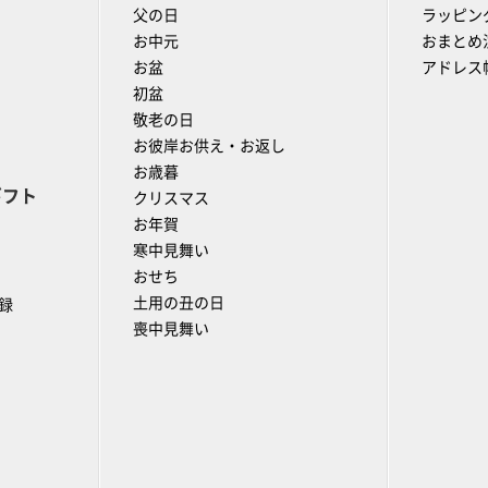
父の日
ラッピン
お中元
おまとめ
お盆
アドレス
初盆
敬老の日
お彼岸お供え・お返し
お歳暮
ギフト
クリスマス
お年賀
寒中見舞い
おせち
土用の丑の日
録
喪中見舞い