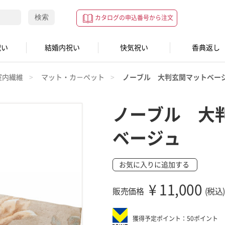
検索
カタログの申込番号から注文
祝い
結婚内祝い
快気祝い
香典返し
室内繊維
マット・カ－ペット
ノーブル 大判玄関マットベー
ノーブル 大
ベージュ
お気に入りに追加する
¥
11,000
販売価格
(税込)
獲得予定ポイント：50ポイント