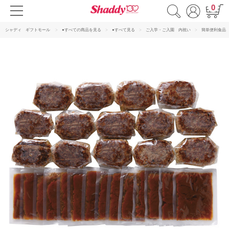
0
シャディ ギフトモール
●すべての商品を見る
●すべて見る
ご入学・ご入園 内祝い
簡単便利食品