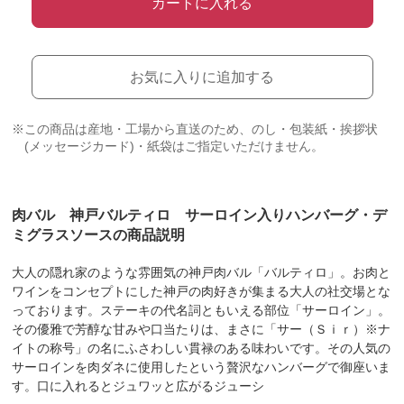
カートに入れる
お気に入りに追加する
※この商品は産地・工場から直送のため、のし・包装紙・挨拶状
(メッセージカード)・紙袋はご指定いただけません。
肉バル 神戸バルティロ サーロイン入りハンバーグ・デ
ミグラスソースの商品説明
大人の隠れ家のような雰囲気の神戸肉バル「バルティロ」。お肉と
ワインをコンセプトにした神戸の肉好きが集まる大人の社交場とな
っております。ステーキの代名詞ともいえる部位「サーロイン」。
その優雅で芳醇な甘みや口当たりは、まさに「サー（Ｓｉｒ）※ナ
イトの称号」の名にふさわしい貫禄のある味わいです。その人気の
サーロインを肉ダネに使用したという贅沢なハンバーグで御座いま
す。口に入れるとジュワッと広がるジューシ