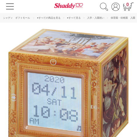
0
シャディ ギフトモール
●すべての商品を見る
●すべて見る
入学・入園祝い
保育園・幼稚園 入園