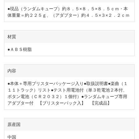
●現品（ランダムキューブ）約８．５×８．５×８．５ｃｍ・本
体重量＝約２２５ｇ、（アダプター）約４．５×３×２．２ｃｍ
材質
●ＡＢＳ樹脂
内容
●本体＋専用ブリスターパッケージ入り●取扱説明書●楽曲（１
１１トラック）リスト●テスト用電池付（単３乾電池２本付、
ボタン電池（ＣＲ２０３２）１個付）●ランダムキューブ専用
アダプター付 【ブリスターパック入】 【完成品】
原産国
中国