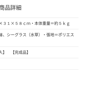
商品詳細
×３１×５８ｃｍ・本体重量＝約５ｋｇ
籐、シーグラス（水草）・張地＝ポリエス
入】 【完成品】