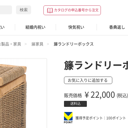
検索
カタログの申込番号から注文
祝い
結婚内祝い
快気祝い
香典返し
木製品・家具
籐家具
籐ランドリーボックス
籐ランドリー
お気に入りに追加する
¥
22,000
販売価格
(税込)
送料込
獲得予定ポイント：100ポイント