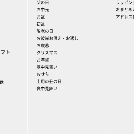
父の日
ラッピン
お中元
おまとめ
お盆
アドレス
初盆
敬老の日
お彼岸お供え・お返し
お歳暮
ギフト
クリスマス
お年賀
寒中見舞い
おせち
土用の丑の日
録
喪中見舞い