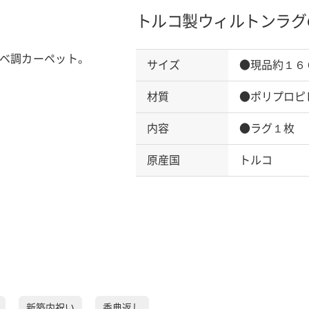
トルコ製ウィルトンラグ
ベ調カーペット。
サイズ
●現品約１６
材質
●ポリプロピ
内容
●ラグ１枚 
原産国
トルコ
新築内祝い
香典返し