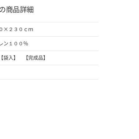
の商品詳細
０×２３０ｃｍ
レン１００％
【袋入】 【完成品】