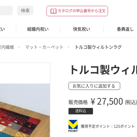
検索
カタログの申込番号から注文
祝い
結婚内祝い
快気祝い
香典返し
室内繊維
マット・カ－ペット
トルコ製ウィルトンラグ
トルコ製ウィ
お気に入りに追加する
¥
27,500
販売価格
(税込)
送料込
獲得予定ポイント：125ポイント