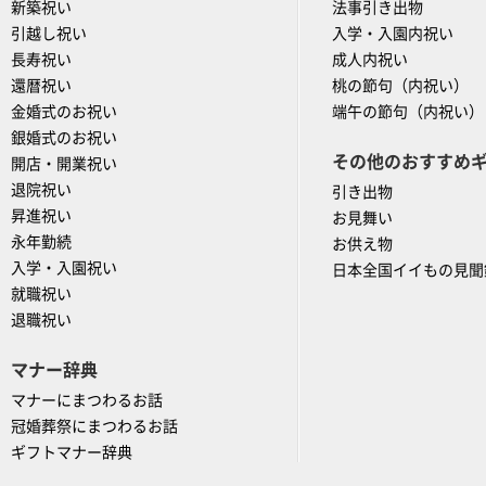
新築祝い
法事引き出物
引越し祝い
入学・入園内祝い
長寿祝い
成人内祝い
還暦祝い
桃の節句（内祝い）
金婚式のお祝い
端午の節句（内祝い）
銀婚式のお祝い
その他のおすすめ
開店・開業祝い
退院祝い
引き出物
昇進祝い
お見舞い
永年勤続
お供え物
入学・入園祝い
日本全国イイもの見聞
就職祝い
退職祝い
マナー辞典
マナーにまつわるお話
冠婚葬祭にまつわるお話
ギフトマナー辞典