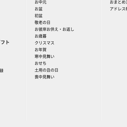
お中元
おまとめ
お盆
アドレス
初盆
敬老の日
お彼岸お供え・お返し
お歳暮
ギフト
クリスマス
お年賀
寒中見舞い
おせち
土用の丑の日
録
喪中見舞い