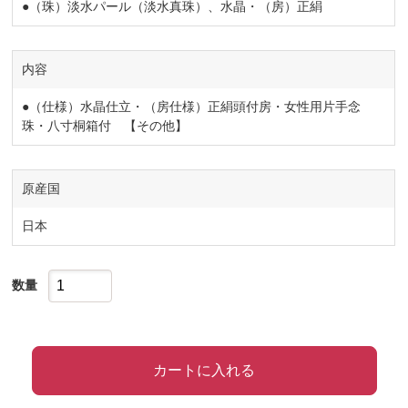
●（珠）淡水パール（淡水真珠）、水晶・（房）正絹
内容
●（仕様）水晶仕立・（房仕様）正絹頭付房・女性用片手念
珠・八寸桐箱付 【その他】
原産国
日本
数量
カートに入れる