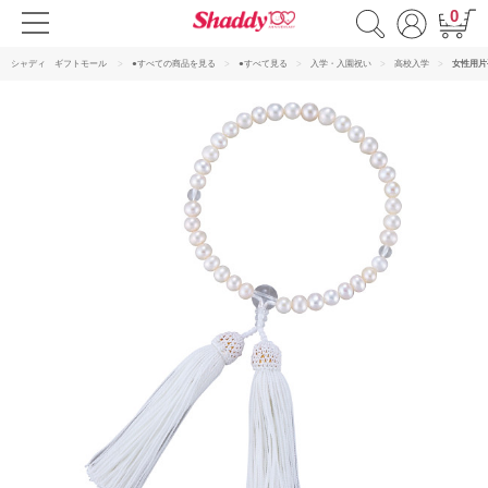
0
シャディ ギフトモール
●すべての商品を見る
●すべて見る
入学・入園祝い
高校入学
女性用片