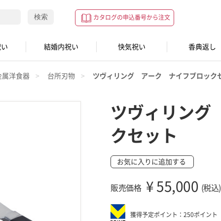
検索
カタログの申込番号から注文
祝い
結婚内祝い
快気祝い
香典返し
金属洋食器
台所刃物
ツヴィリング アーク ナイフブロック
ツヴィリング
クセット
お気に入りに追加する
¥
55,000
販売価格
(税込)
獲得予定ポイント：250ポイント