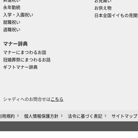
昇進祝い
お見舞い
永年勤続
お供え物
入学・入園祝い
日本全国イイもの見聞
就職祝い
退職祝い
マナー辞典
マナーにまつわるお話
冠婚葬祭にまつわるお話
ギフトマナー辞典
シャディへのお問合せは
こちら
利用規約
個人情報保護方針
法令に基づく表記
サイトマップ