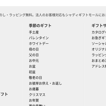
のし・ラッピング無料。法人のお客様対応もシャディギフトモールにおま
季節のギフト
ギフト
手土産
カタログ
バレンタイン
お急ぎギ
ホワイトデー
ソーシャ
母の日
オリジナ
父の日
ラッピン
お中元
おまとめ
お盆
アドレス
初盆
敬老の日
お彼岸お供え・お返し
お歳暮
ギフト
クリスマス
お年賀