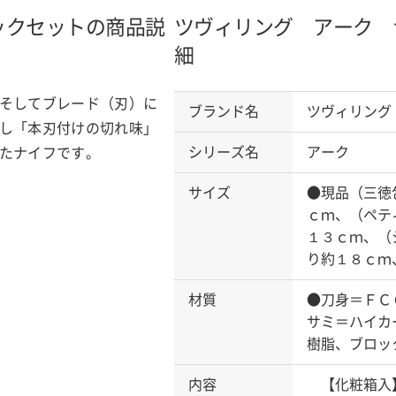
ックセットの商品説
ツヴィリング アーク 
細
そしてブレード（刃）に
ブランド名
ツヴィリング
し「本刃付けの切れ味」
シリーズ名
アーク
たナイフです。
サイズ
●現品（三徳
ｃｍ、（ペテ
１３ｃｍ、（
り約１８ｃｍ
材質
●刀身＝ＦＣ
サミ＝ハイカ
樹脂、ブロッ
内容
【化粧箱入