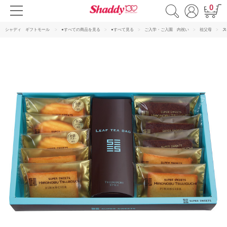
0
シャディ ギフトモール
●すべての商品を見る
●すべて見る
ご入学・ご入園 内祝い
祖父母
ス