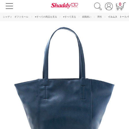
0
シャディ ギフトモール
●すべての商品を見る
●すべて見る
就職祝い
男性
イルムス トートバ