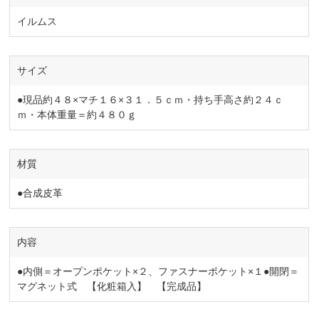
イルムス
サイズ
●現品約４８×マチ１６×３１．５ｃｍ・持ち手高さ約２４ｃ
ｍ・本体重量＝約４８０ｇ
材質
●合成皮革
内容
●内側＝オープンポケット×２、ファスナーポケット×１●開閉＝
マグネット式 【化粧箱入】 【完成品】