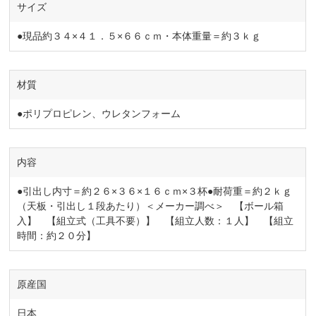
サイズ
●現品約３４×４１．５×６６ｃｍ・本体重量＝約３ｋｇ
材質
●ポリプロピレン、ウレタンフォーム
内容
●引出し内寸＝約２６×３６×１６ｃｍ×３杯●耐荷重＝約２ｋｇ
（天板・引出し１段あたり）＜メーカー調べ＞ 【ボール箱
入】 【組立式（工具不要）】 【組立人数：１人】 【組立
時間：約２０分】
原産国
日本