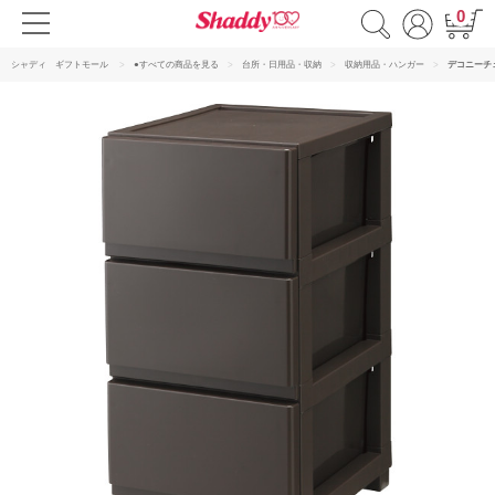
0
シャディ ギフトモール
●すべての商品を見る
台所・日用品・収納
収納用品・ハンガー
デコニーチ