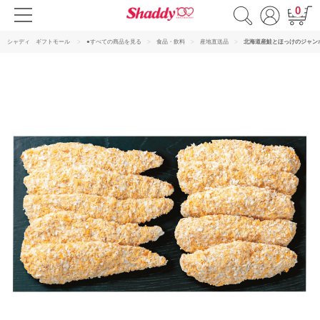
0
シャディ ギフトモール
●すべての商品を見る
食品・飲料
産地直送品
北海道産鮭とほっけのジャン