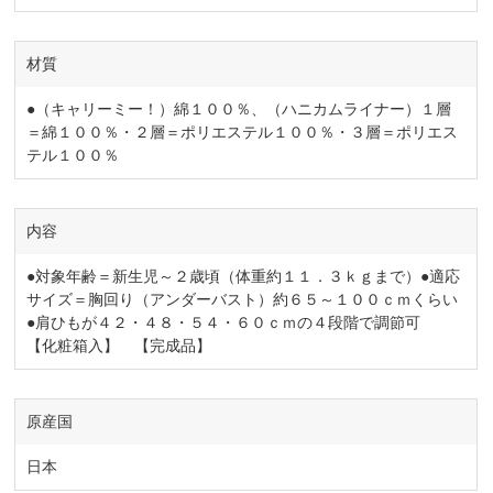
材質
●（キャリーミー！）綿１００％、（ハニカムライナー）１層
＝綿１００％・２層＝ポリエステル１００％・３層＝ポリエス
テル１００％
内容
●対象年齢＝新生児～２歳頃（体重約１１．３ｋｇまで）●適応
サイズ＝胸回り（アンダーバスト）約６５～１００ｃｍくらい
●肩ひもが４２・４８・５４・６０ｃｍの４段階で調節可
【化粧箱入】 【完成品】
原産国
日本