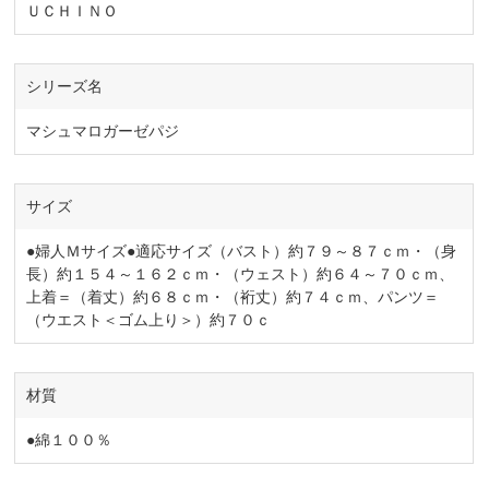
ＵＣＨＩＮＯ
シリーズ名
マシュマロガーゼパジ
サイズ
●婦人Ｍサイズ●適応サイズ（バスト）約７９～８７ｃｍ・（身
長）約１５４～１６２ｃｍ・（ウェスト）約６４～７０ｃｍ、
上着＝（着丈）約６８ｃｍ・（裄丈）約７４ｃｍ、パンツ＝
（ウエスト＜ゴム上り＞）約７０ｃ
材質
●綿１００％