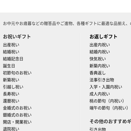
お中元やお歳暮などの贈答品やご進物、各種ギフトに最適な品揃え、
お祝いギフト
お返しギフト
出産祝い
出産内祝い
結婚祝い
結婚内祝い
結婚記念日
快気祝い
誕生日
新築内祝い
初節句のお祝い
香典返し
新築祝い
法事引き出物
引越し祝い
入学・入園内祝い
長寿祝い
成人内祝い
還暦祝い
桃の節句（内祝い）
金婚式のお祝い
端午の節句（内祝い）
銀婚式のお祝い
その他のおすすめ
開店・開業祝い
退院祝い
引き出物