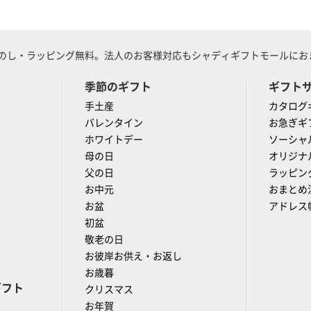
のし・ラッピング無料。法人のお客様対応もシャディギフトモールにおま
季節のギフト
ギフト
手土産
カタログ
バレンタイン
お急ぎギ
ホワイトデー
ソーシャ
母の日
オリジナ
父の日
ラッピン
お中元
おまとめ
お盆
アドレス
初盆
敬老の日
お彼岸お供え・お返し
お歳暮
ギフト
クリスマス
お年賀