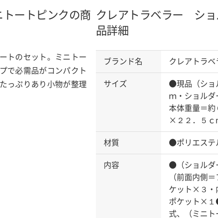
ニトート
ピンクの商
クレアトラベラー ショ
品詳細
ートのセット。ミニトー
ブランド名
クレアトラベ
プで必需品がコンパクト
サイズ
●現品（ショ
たっぷりあり小物が整理
ｍ・ショルダ
本体重量＝約
×２２．５ｃ
材質
●ポリエステ
内容
●（ショルダ
（前面内側＝
ケット×３・
ポケット×１
式、（ミニト