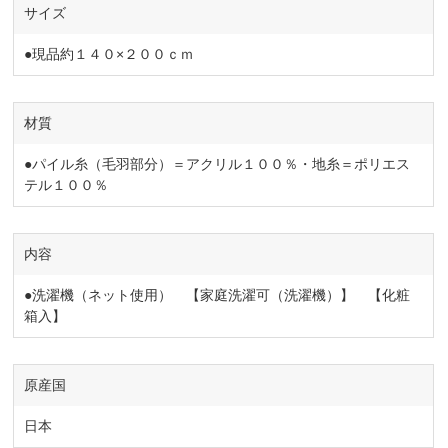
サイズ
●現品約１４０×２００ｃｍ
材質
●パイル糸（毛羽部分）＝アクリル１００％・地糸＝ポリエス
テル１００％
内容
●洗濯機（ネット使用） 【家庭洗濯可（洗濯機）】 【化粧
箱入】
原産国
日本