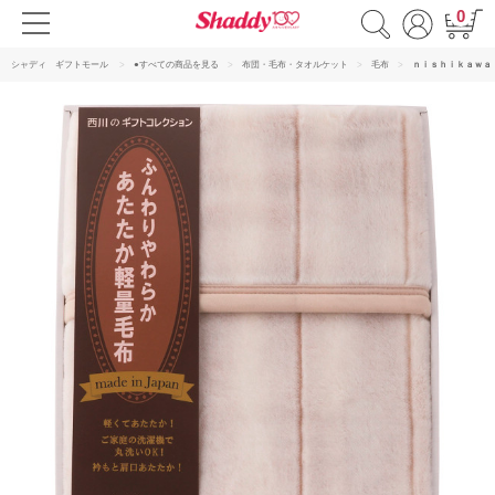
0
シャディ ギフトモール
●すべての商品を見る
布団・毛布・タオルケット
毛布
ｎｉｓｈｉｋａｗａ