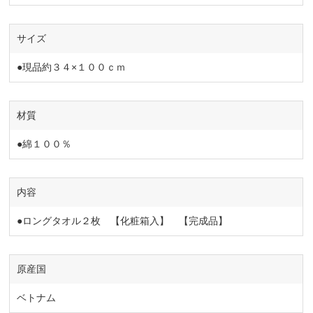
サイズ
●現品約３４×１００ｃｍ
材質
●綿１００％
内容
●ロングタオル２枚 【化粧箱入】 【完成品】
原産国
ベトナム