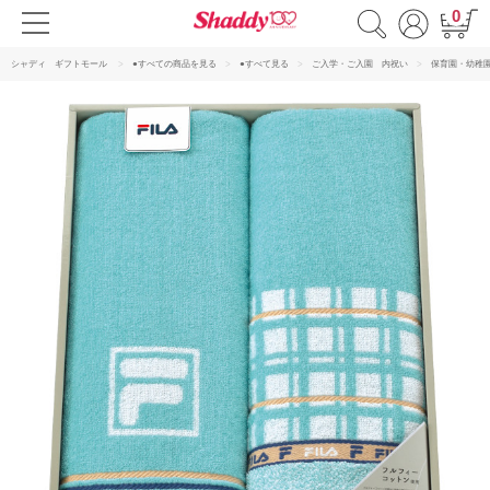
0
シャディ ギフトモール
●すべての商品を見る
●すべて見る
ご入学・ご入園 内祝い
保育園・幼稚