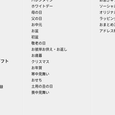
バレンタイン
お急ぎギ
ホワイトデー
ソーシャ
母の日
オリジナ
父の日
ラッピン
お中元
おまとめ
お盆
アドレス
初盆
敬老の日
お彼岸お供え・お返し
お歳暮
ギフト
クリスマス
お年賀
寒中見舞い
おせち
土用の丑の日
録
喪中見舞い