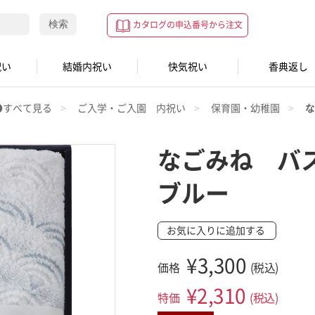
検索
カタログの申込番号から注文
祝い
結婚内祝い
快気祝い
香典返し
●すべて見る
ご入学・ご入園 内祝い
保育園・幼稚園
な
なごみね バ
ブルー
お気に入りに追加する
¥3,300
価格
(税込)
¥
2,310
特価
(税込)