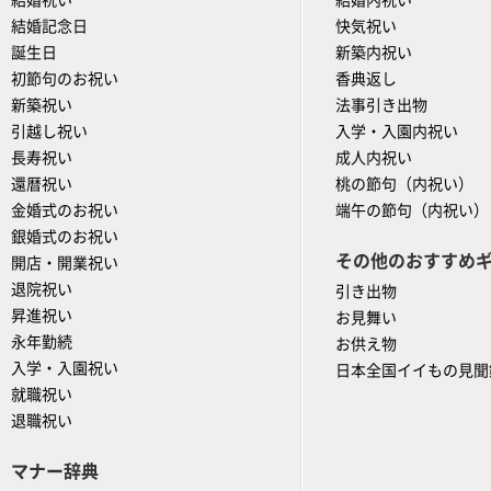
結婚祝い
結婚内祝い
結婚記念日
快気祝い
誕生日
新築内祝い
初節句のお祝い
香典返し
新築祝い
法事引き出物
引越し祝い
入学・入園内祝い
長寿祝い
成人内祝い
還暦祝い
桃の節句（内祝い）
金婚式のお祝い
端午の節句（内祝い）
銀婚式のお祝い
その他のおすすめ
開店・開業祝い
退院祝い
引き出物
昇進祝い
お見舞い
永年勤続
お供え物
入学・入園祝い
日本全国イイもの見聞
就職祝い
退職祝い
マナー辞典