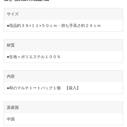
サイズ
●現品約３９×１１×５０ｃｍ・持ち手高さ約２４ｃｍ
材質
●生地＝ポリエステル１００％
内容
●和のマルチトートバッグ１個 【袋入】
原産国
中国