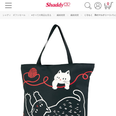
0
シャディ ギフトモール
●すべての商品を見る
繊維雑貨
繊維雑貨
くろちく 和のマルチトートバッ