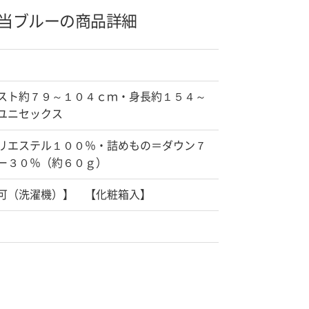
当
ブルーの商品詳細
スト約７９～１０４ｃｍ・身長約１５４～
ユニセックス
リエステル１００％・詰めもの＝ダウン７
ー３０％（約６０ｇ）
（洗濯機）】 【化粧箱入】