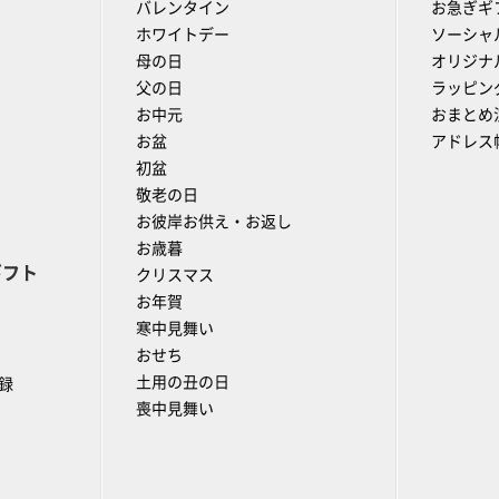
バレンタイン
お急ぎギ
ホワイトデー
ソーシャ
母の日
オリジナ
父の日
ラッピン
お中元
おまとめ
お盆
アドレス
初盆
敬老の日
お彼岸お供え・お返し
お歳暮
ギフト
クリスマス
お年賀
寒中見舞い
おせち
土用の丑の日
録
喪中見舞い