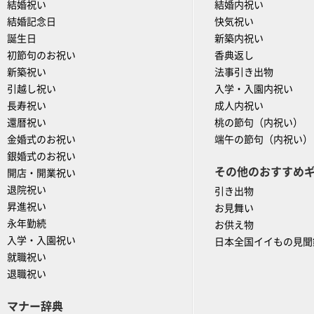
結婚祝い
結婚内祝い
結婚記念日
快気祝い
誕生日
新築内祝い
初節句のお祝い
香典返し
新築祝い
法事引き出物
引越し祝い
入学・入園内祝い
長寿祝い
成人内祝い
還暦祝い
桃の節句（内祝い）
金婚式のお祝い
端午の節句（内祝い）
銀婚式のお祝い
その他のおすすめ
開店・開業祝い
退院祝い
引き出物
昇進祝い
お見舞い
永年勤続
お供え物
入学・入園祝い
日本全国イイもの見聞
就職祝い
退職祝い
マナー辞典