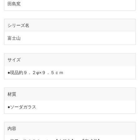
田島窯
シリーズ名
富士山
サイズ
●現品約９．２φ×９．５ｃｍ
材質
●ソーダガラス
内容