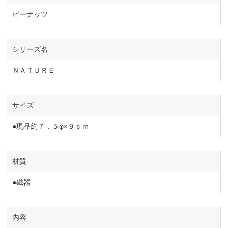
ピーナッツ
シリーズ名
ＮＡＴＵＲＥ
サイズ
●現品約７．５φ×９ｃｍ
材質
●磁器
内容