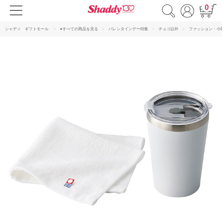
0
シャディ ギフトモール
●すべての商品を見る
バレンタインデー特集
チョコ以外
ファッション・小