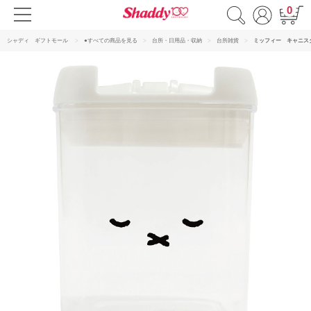
0
シャディ ギフトモール
●すべての商品を見る
台所・日用品・収納
台所雑貨
ミッフィー キャニス