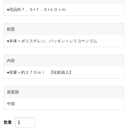
●現品約７．５×７．５×１０ｃｍ
材質
●本体＝ポリスチレン、パッキン＝シリコーンゴム
内容
●容量＝約２７０ｍｌ 【化粧箱入】
原産国
中国
数量