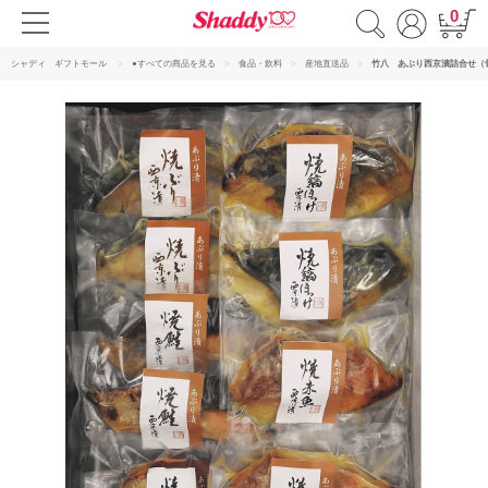
0
シャディ ギフトモール
●すべての商品を見る
食品・飲料
産地直送品
竹八 あぶり西京漬詰合せ（