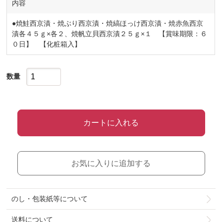
内容
●焼鮭西京漬・焼ぶり西京漬・焼縞ほっけ西京漬・焼赤魚西京
漬各４５ｇ×各２、焼帆立貝西京漬２５ｇ×１ 【賞味期限：６
０日】 【化粧箱入】
数量
カートに入れる
お気に入りに追加する
のし・包装紙等について
送料について