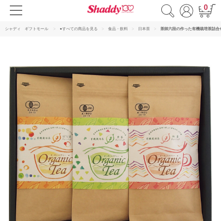
0
シャディ ギフトモール
●すべての商品を見る
食品・飲料
日本茶
茶師六段の作った有機栽培茶詰合