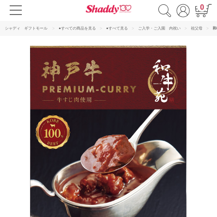
0
シャディ ギフトモール
●すべての商品を見る
●すべて見る
ご入学・ご入園 内祝い
祖父母
和