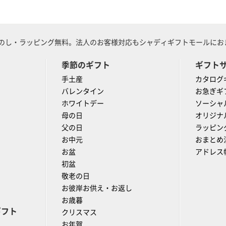
のし・ラッピング無料。法人のお客様対応もシャディギフトモールにおま
季節のギフト
ギフト
手土産
カタログ
バレンタイン
お急ぎギ
ホワイトデー
ソーシャ
母の日
オリジナ
父の日
ラッピン
お中元
おまとめ
お盆
アドレス
初盆
敬老の日
お彼岸お供え・お返し
お歳暮
ギフト
クリスマス
お年賀