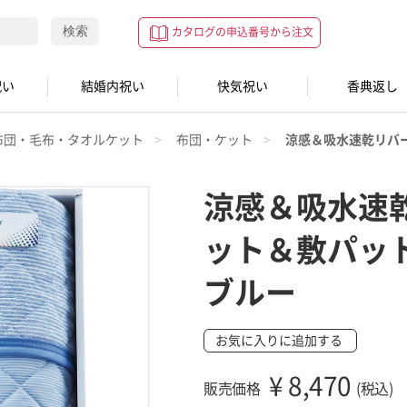
検索
カタログの申込番号から注文
祝い
結婚内祝い
快気祝い
香典返し
布団・毛布・タオルケット
布団・ケット
涼感＆吸水速乾リバ
涼感＆吸水速
ット＆敷パッ
ブルー
お気に入りに追加する
¥
8,470
販売価格
(税込)