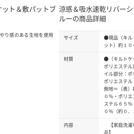
ケット＆敷パット
ブ
涼感＆吸水速乾リバーシ
ルーの商品詳細
やり感のある生地を使用
サイズ
●現品（キル
ット）約１０
材質
●（キルトケ
ポリエステル
イル部分：ポ
ポリエステル
側地＝（表）
０％・ポリエ
ステル６５％
０％（約０．
内容
【家庭洗濯可
品】