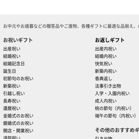
お中元やお歳暮などの贈答品やご進物、各種ギフトに最適な品揃え、
お祝いギフト
お返しギフト
出産祝い
出産内祝い
結婚祝い
結婚内祝い
結婚記念日
快気祝い
誕生日
新築内祝い
初節句のお祝い
香典返し
新築祝い
法事引き出物
引越し祝い
入学・入園内祝い
長寿祝い
成人内祝い
還暦祝い
桃の節句（内祝い）
金婚式のお祝い
端午の節句（内祝い）
銀婚式のお祝い
その他のおすすめ
開店・開業祝い
退院祝い
引き出物