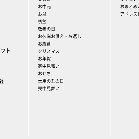
お中元
おまとめ
お盆
アドレス
初盆
敬老の日
お彼岸お供え・お返し
お歳暮
ギフト
クリスマス
お年賀
寒中見舞い
おせち
土用の丑の日
録
喪中見舞い