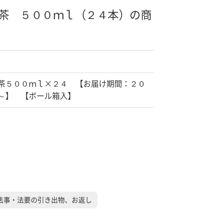
茶 ５００ｍｌ（２４本）の商
茶５００ｍｌ×２４ 【お届け期間：２０
～】 【ボール箱入】
法事・法要の引き出物、お返し