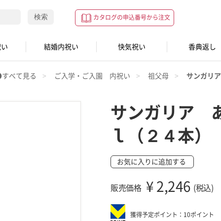
検索
カタログの申込番号から注文
祝い
結婚内祝い
快気祝い
香典返し
●すべて見る
ご入学・ご入園 内祝い
祖父母
サンガリア
サンガリア 
ｌ（２４本）
お気に入りに追加する
¥
2,246
販売価格
(税込)
獲得予定ポイント：10ポイント