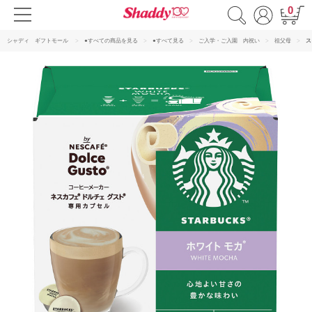
0
シャディ ギフトモール
●すべての商品を見る
●すべて見る
ご入学・ご入園 内祝い
祖父母
ス